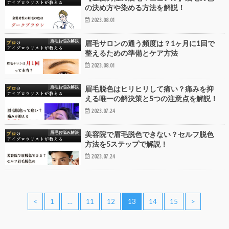
の決め方や染める方法を解説！
2023.08.01
眉毛お悩み解決
眉毛サロンの通う頻度は？1ヶ月に1回で
整えるための準備とケア方法
2023.08.01
眉毛お悩み解決
眉毛脱色はヒリヒリして痛い？痛みを抑
える唯一の解決策と5つの注意点を解説！
2023.07.24
眉毛お悩み解決
美容院で眉毛脱色できない？セルフ脱色
方法を5ステップで解説！
2023.07.24
<
1
…
11
12
13
14
15
>