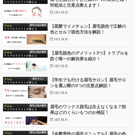
対処法と注意点教えます！
2023.08.03
眉毛お悩み解決
【黒髪でイメチェン】眉毛脱色で正解の
色とセルフ脱色方法を解説！
2023.08.03
眉毛お悩み解決
【眉毛脱色のデメリット3つ】トラブルを
防ぐ唯一の解決策を紹介！
2023.08.03
眉毛サロン
【学生でも行ける眉毛サロン】眉毛サロ
ンを選ぶ際の3つの注意点解説！
2023.08.01
眉毛お悩み解決
眉毛のワックス脱毛は生えなくなる？効
果はどのくらいもつのか検証！
2023.08.01
眉毛お悩み解決
【金髪男性の眉毛マニュアル】眉毛の色